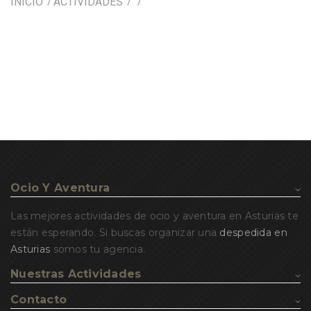
INICIO
ACTIVIDADES
Ocio Y Aventura
Las mejores actividades de ocio y aventura en Asturias te
están esperando. Si buscas organizar una
despedida en
Asturias
somos tu agencia.
Nuestras Actividades
Contacto