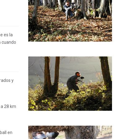
e es la
na cuando
rados y
, a 28 km
ball en