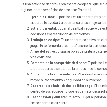
Es una actividad deportiva realmente completa, que si bi
algunos de los beneficios de practicar Paintball.
Ejercicio físico:
El paintball es un deporte muy act
disparos te ayudará a quemar calorías, mejorar la r
Estímulo mental:
Jugar al paintball requiere de es
decisiones y la resolución de problemas.
Trabajo en equipo:
Es un deporte colectivo en el q
juego. Esto fomenta el compañerismo, la comunicac
Alivio del estrés:
Disparar bolas de pintura y sumer
vida cotidiana.
Fomento de la competitividad sana:
El paintball 
a los jugadores disfrutar de la emoción de la compe
Aumento de la autoconfianza:
Al enfrentarse a de
mayor autoconfianza y seguridad en sí mismos.
Desarrollo de habilidades de liderazgo:
El paint
dentro de sus equipos, lo que les permite desarrolla
Desconexión y entretenimiento:
Jugar al paintbal
emocionante al aire libre.