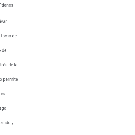
 tienes
ivar
a toma de
 del
trés de la
to permite
 una
azgo
ertido y