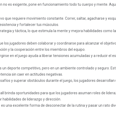
en no es exigente, pone en funcionamiento todo tu cuerpo y mente. Aquí
ivo que requiere movimiento constante. Correr, saltar, agacharse y esqu
esistencia y fortalecer tus músculos.
trategia y táctica, lo que estimula la mente y mejora habilidades como l
ue los jugadores deben colaborar y coordinarse para alcanzar el objetivo
ión y la cooperación entre los miembros del equipo.
girse en el juego ayuda a liberar tensiones acumuladas y a reducir el es
es un deporte competitivo, pero en un ambiente controlado y seguro. Es
tencia sin caer en actitudes negativas.
safíos y superar obstáculos durante el juego, los jugadores desarrollan
ball brinda oportunidades para que los jugadores asuman roles de lider
r habilidades de liderazgo y dirección.
l es una excelente forma de desconectar de la rutina y pasar un rato div