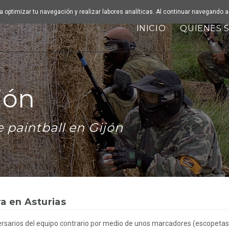
ara optimizar tu navegación y realizar labores analíticas. Al continuar navegando
INICIO
QUIENES 
jón
 paintball en Gijón
ra en Asturias
versarios del equipo contrario por medio de unos marcadores (escopetas