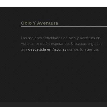
Ocio Y Aventura
Las mejores actividades de ocio y aventura en
Asturias te están esperando. Si buscas organizar
una
despedida en Asturias
somos tu agencia.