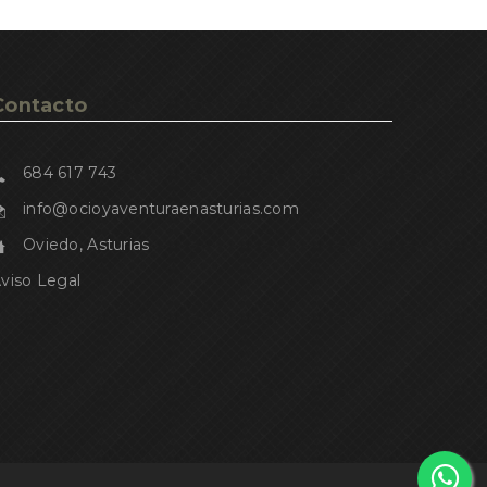
Contacto
684 617 743
info@ocioyaventuraenasturias.com
Oviedo, Asturias
viso Legal