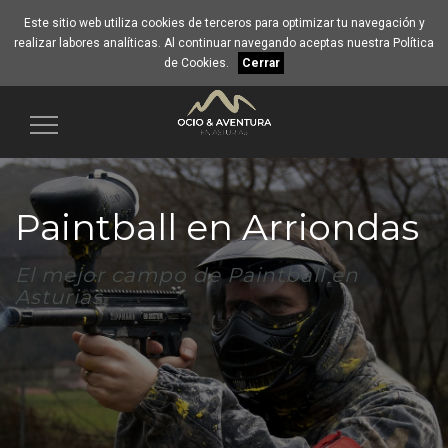
Este sitio web utiliza cookies de terceros para optimizar tu navegación y
realizar labores analíticas. Al continuar navegando aceptas nuestra
Política
de Cookies
.
Cerrar
Navegación
Paintball en Arriondas
El mejor campo de Paintball en
Asturias