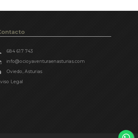
Contacto
684 617 743
info@ocioyaventuraenasturias.com
Oviedo, Asturias
viso Legal