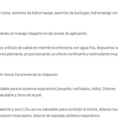
cisne, asientos de hidromasaje, asientos de burbujas, hidromasaje vert
uando un masaje relajante en las zonas de aplicación.
s orificios de salida en miembros inferiores con agua fría, dispuestos a 
ores plantares, proporcionando un efecto tonificante y estimulante muy
n tenue favoreciendo la relajación.
ble para el sistema respiratorio (sinusitis, resfriados, otitis). Dolores
udable y terso de la piel.
liente y seco.) Su uso es saludable para combatir el estrés, dolores re
lesiones musculares, dolores de espalda, sistema respiratorio.