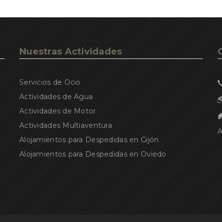
Nuestras Actividades
Servicios de Ocio
Actividades de Agua
Actividades de Motor
Actividades Multiaventura
A
Alojamientos para Despedidas en Gijón
Alojamientos para Despedidas en Oviedo