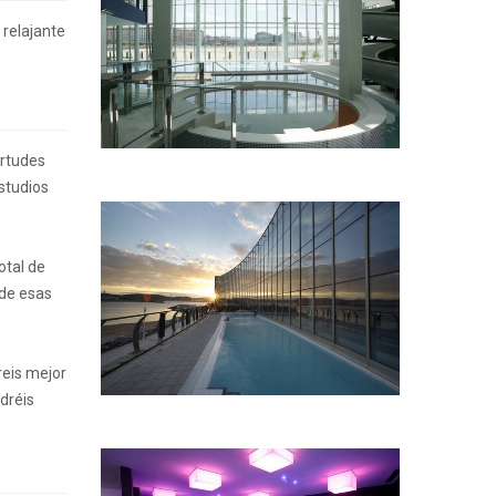
 relajante
irtudes
studios
otal de
 de esas
eis mejor
dréis