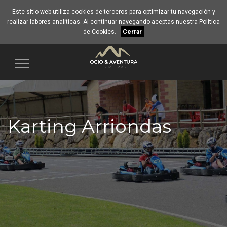
Este sitio web utiliza cookies de terceros para optimizar tu navegación y
realizar labores analíticas. Al continuar navegando aceptas nuestra
Política
de Cookies
.
Cerrar
Navegación
Karting Arriondas
La mejor pista de karting en Asturias