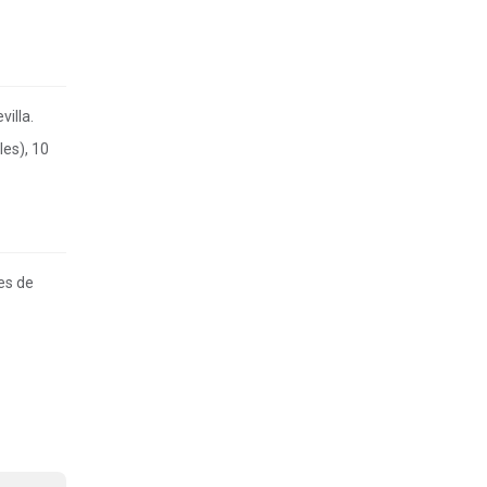
illa.
les), 10
es de