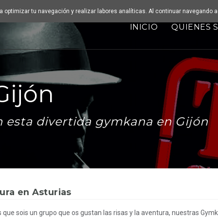
ara optimizar tu navegación y realizar labores analíticas. Al continuar navegando
INICIO
QUIENES 
ijón
en esta divertida gymkana en Gijón
ura en Asturias
es que sois un grupo que os gustan las risas y la aventura, nuestras Gym