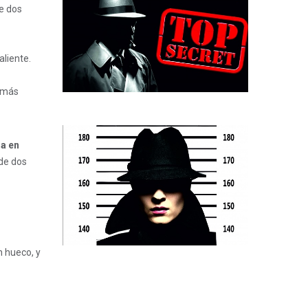
de dos
liente.
a más
a en
 de dos
n hueco, y