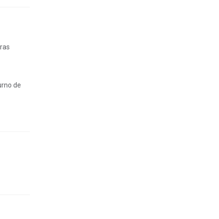
tras
urno de