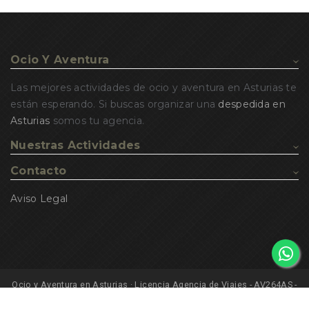
Ocio Y Aventura
Las mejores actividades de ocio y aventura en Asturias te
están esperando. Si buscas organizar una
despedida en
Asturias
somos tu agencia.
Nuestras Actividades
Contacto
Aviso Legal
Ocio y Aventura en Asturias · Licencia Agencia de Viajes - AV264AS -
2026